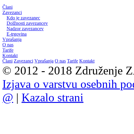
Člani
Zavezanci
Kdo je zavezanec
Dolžnosti zavezancev
Nadzor zavezancev
E-trgovina
Vprašanja
O nas
Tarife
Kontakt
Člani
Zavezanci
Vprašanja
O nas
Tarife
Kontakt
© 2012 - 2018 Združenje ZA
Izjava o varstvu osebnih p
@
|
Kazalo strani