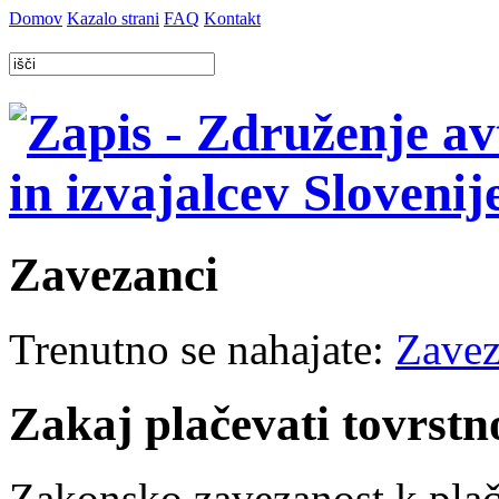
Domov
Kazalo strani
FAQ
Kontakt
Zavezanci
Trenutno se nahajate:
Zavez
Zakaj plačevati tovrst
Zakonsko zavezanost k plač